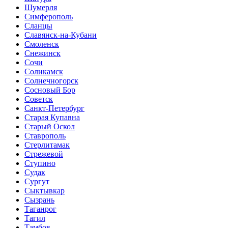
Шумерля
Симферополь
Сланцы
Славянск-на-Кубани
Смоленск
Снежинск
Сочи
Соликамск
Солнечногорск
Сосновый Бор
Советск
Санкт-Петербург
Старая Купавна
Старый Оскол
Ставрополь
Стерлитамак
Стрежевой
Ступино
Судак
Сургут
Сыктывкар
Сызрань
Таганрог
Тагил
Тамбов