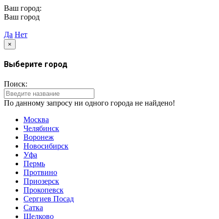
Ваш город:
Москва
Ваш город
Москва?
Да
Нет
×
Выберите город
Поиск:
По данному запросу ни одного города не найдено!
Москва
Челябинск
Воронеж
Новосибирск
Уфа
Пермь
Протвино
Приозерск
Прокопевск
Сергиев Посад
Сатка
Щелково