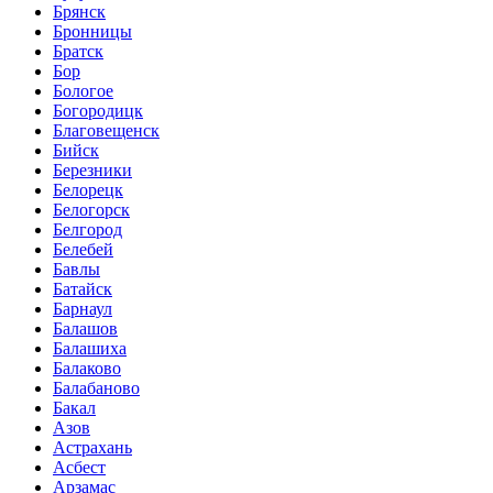
Брянск
Бронницы
Братск
Бор
Бологое
Богородицк
Благовещенск
Бийск
Березники
Белорецк
Белогорск
Белгород
Белебей
Бавлы
Батайск
Барнаул
Балашов
Балашиха
Балаково
Балабаново
Бакал
Азов
Астрахань
Асбест
Арзамас