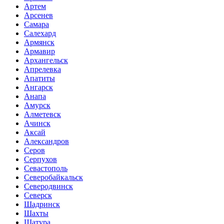
Артем
Арсенев
Самара
Салехард
Армянск
Армавир
Архангельск
Апрелевка
Апатиты
Ангарск
Анапа
Амурск
Алметевск
Ачинск
Аксай
Александров
Серов
Серпухов
Севастополь
Северобайкальск
Северодвинск
Северск
Шадринск
Шахты
Шатура