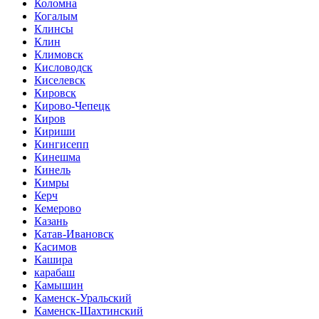
Коломна
Когалым
Клинсы
Клин
Климовск
Кисловодск
Киселевск
Кировск
Кирово-Чепецк
Киров
Кириши
Кингисепп
Кинешма
Кинель
Кимры
Керч
Кемерово
Казань
Катав-Ивановск
Касимов
Кашира
карабаш
Камышин
Каменск-Уральский
Каменск-Шахтинский