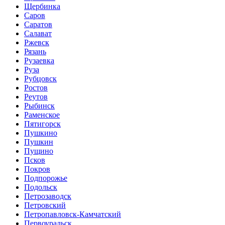
Щербинка
Саров
Саратов
Салават
Ржевск
Рязань
Рузаевка
Руза
Рубцовск
Ростов
Реутов
Рыбинск
Раменское
Пятигорск
Пушкино
Пушкин
Пущино
Псков
Покров
Подпорожье
Подольск
Петрозаводск
Петровский
Петропавловск-Камчатский
Первоуральск