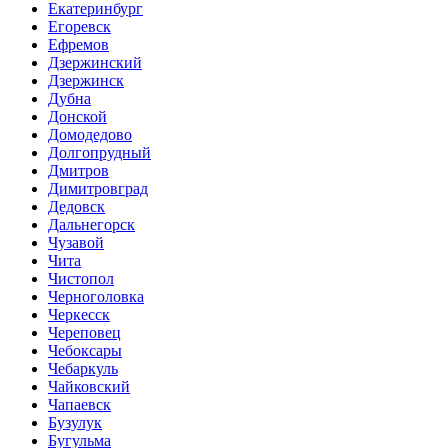
Екатеринбург
Егоревск
Ефремов
Дзержинский
Дзержинск
Дубна
Донской
Домодедово
Долгопрудный
Дмитров
Димитровград
Дедовск
Дальнегорск
Чузавой
Чита
Чистопол
Черноголовка
Черкесск
Череповец
Чебоксары
Чебаркуль
Чайковский
Чапаевск
Бузулук
Бугульма