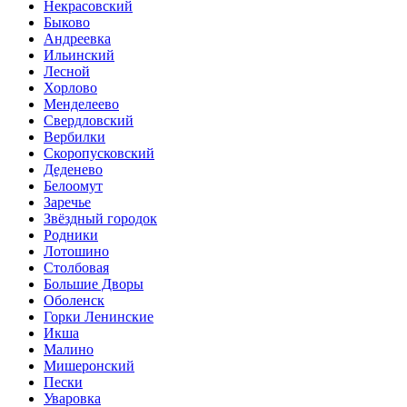
Некрасовский
Быково
Андреевка
Ильинский
Лесной
Хорлово
Менделеево
Свердловский
Вербилки
Скоропусковский
Деденево
Белоомут
Заречье
Звёздный городок
Родники
Лотошино
Столбовая
Большие Дворы
Оболенск
Горки Ленинские
Икша
Малино
Мишеронский
Пески
Уваровка