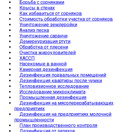
Борьба с сорняками
Крысы в стенах
Как избавиться от сорняков
Стоимость обработки участка от сорняков
Уничтожение землеройки
Анализ песка
Уничтожение саранчи
Демеркуризация ртути
Обработка от плесени
Очистка жироуловителей
ХАССП
Насекомые в ванной
Камерная дезинфекция
Дезинфекция подвальных помещений
Дезинфекция квартиры после чумки
Тепловизионное исследование
Исследование микроклимата
Промышленная дезинфекция
Дезинфекция на мясоперерабатывающих
предприятиях
Дезинфекция на предприятиях молочной
промышленности
План производственного контроля
Дезинфекция от запахов