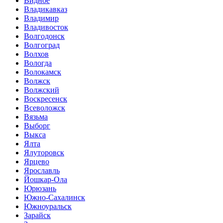
Видное
Владикавказ
Владимир
Владивосток
Волгодонск
Волгоград
Волхов
Вологда
Волокамск
Волжск
Волжский
Воскресенск
Всеволожск
Вязьма
Выборг
Выкса
Ялта
Ялуторовск
Ярцево
Ярославль
Йошкар-Ола
Юрюзань
Южно-Сахалинск
Южноуральск
Зарайск