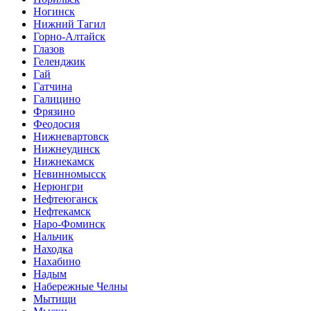
Ногинск
Нижний Тагил
Горно-Алтайск
Глазов
Геленджик
Гай
Гатчина
Галицино
Фрязино
Феодосия
Нижневартовск
Нижнеудинск
Нижнекамск
Невинномысск
Нерюнгри
Нефтеюганск
Нефтекамск
Наро-Фоминск
Нальчик
Находка
Нахабино
Надым
Набережные Челны
Мытищи