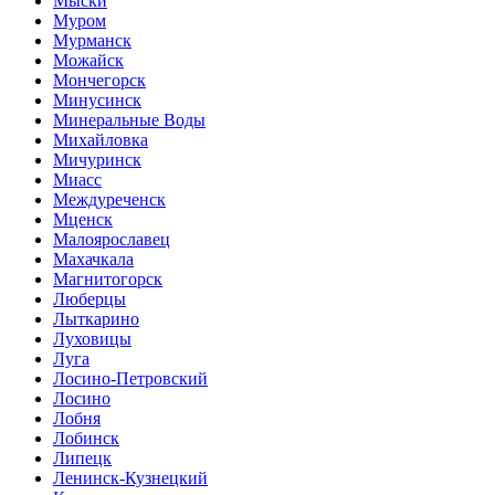
Мыски
Муром
Мурманск
Можайск
Мончегорск
Минусинск
Минеральные Воды
Михайловка
Мичуринск
Миасс
Междуреченск
Мценск
Малоярославец
Махачкала
Магнитогорск
Люберцы
Лыткарино
Луховицы
Луга
Лосино-Петровский
Лосино
Лобня
Лобинск
Липецк
Ленинск-Кузнецкий