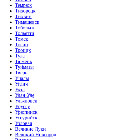
Темрюк
Тихорецк
Тихвин
Тимашевск
Тобольск
Тольятти
Томск
Тосно
Троицк
Тула
Тюмень
Туймазы
Тверь
Учалы
Углич
Ухта
Улан-Уде
Ульяновск
Уруссу
Урюпинск
Уссурийск
Узловая
Великие Луки
Великий Новгород