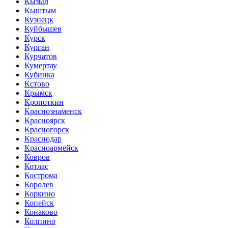
Кызыл
Кыштым
Кузнецк
Куйбышев
Курск
Курган
Курчатов
Кумертау
Кубинка
Кстово
Крымск
Кропоткин
Краснознаменск
Красноярск
Красногорск
Краснодар
Красноармейск
Ковров
Котлас
Кострома
Королев
Коркино
Копейск
Конаково
Колпино