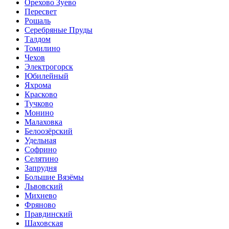
Орехово Зуево
Пересвет
Рошаль
Серебряные Пруды
Талдом
Томилино
Чехов
Электрогорск
Юбилейный
Яхрома
Красково
Тучково
Монино
Малаховка
Белоозёрский
Удельная
Софрино
Селятино
Запрудня
Большие Вязёмы
Львовский
Михнево
Фряново
Правдинский
Шаховская