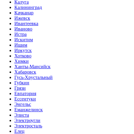
Калуга
Калининград
Качканар
Ижевск
Ивантеевка
Иваново
Истра
Искитим
Ишим
Иркутск
Хотково
Химки
Ханты-Мансийск
Хабаровск
Гусь-Хрустальный
Губкин
Грязи
Евпатория
Ессентуки
Энгельс
Еманжелинск
Элиста
Электроугли
Электросталь
Елец