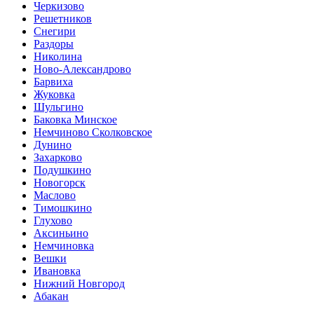
Черкизово
Решетников
Снегири
Раздоры
Николина
Ново-Александрово
Барвиха
Жуковка
Шульгино
Баковка Минское
Немчиново Сколковское
Дунино
Захарково
Подушкино
Новогорск
Маслово
Тимошкино
Глухово
Аксиньино
Немчиновка
Вешки
Ивановка
Нижний Новгород
Абакан