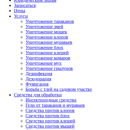
Юридическим лицам
Записаться
Цены
Услуги
Уничтожение тараканов
Уничтожение змей
Уничтожение мошек
Уничтожение клопов
Уничтожение муравьев
Уничтожение блох
Уничтожение клещей
Уничтожение комаров
Уничтожение мух
Уничтожение грызунов
Дезинфекция
Дезодорация
Фумигация
Борьба с тлей на садовом участке
Средства для обработки
Инсектицидные средства
Гели от тараканов и муравьев
Средства против клопов
Средства против блох
Средства против клещей
Средства против мышей