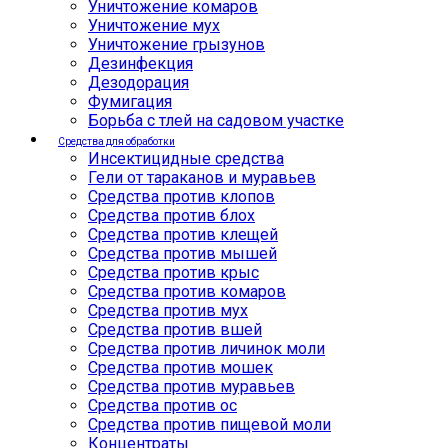
Уничтожение комаров
Уничтожение мух
Уничтожение грызунов
Дезинфекция
Дезодорация
Фумигация
Борьба с тлей на садовом участке
Средства для обработки
Инсектицидные средства
Гели от тараканов и муравьев
Средства против клопов
Средства против блох
Средства против клещей
Средства против мышей
Средства против крыс
Средства против комаров
Средства против мух
Средства против вшей
Средства против личинок моли
Средства против мошек
Средства против муравьев
Средства против ос
Средства против пищевой моли
Концентраты