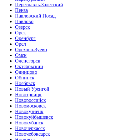
Переславль-Залесский
Пенза
Павловский Посад
Павлово
Озерск
Орск
Оренбург
Орел
Орехово-Зуево
Омск
Оленегорск
Октябрьский
Одинцово
Обнинск
Ноябрьск
Новый Уренгой
Новотроицк
Новороссийск
Новомосковск
Новокузнецк
Новокуйбышевск
Новокубанск
Новочеркасск
Новочебоксарск
Норильск