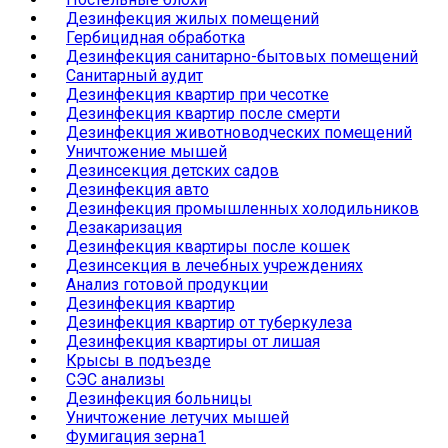
Дезинфекция жилых помещений
Гербицидная обработка
Дезинфекция санитарно-бытовых помещений
Санитарный аудит
Дезинфекция квартир при чесотке
Дезинфекция квартир после смерти
Дезинфекция животноводческих помещений
Уничтожение мышей
Дезинсекция детских садов
Дезинфекция авто
Дезинфекция промышленных холодильников
Дезакаризация
Дезинфекция квартиры после кошек
Дезинсекция в лечебных учреждениях
Анализ готовой продукции
Дезинфекция квартир
Дезинфекция квартир от туберкулеза
Дезинфекция квартиры от лишая
Крысы в подъезде
СЭС анализы
Дезинфекция больницы
Уничтожение летучих мышей
Фумигация зерна1