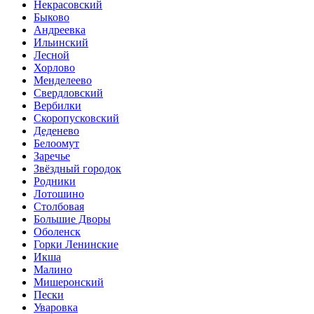
Некрасовский
Быково
Андреевка
Ильинский
Лесной
Хорлово
Менделеево
Свердловский
Вербилки
Скоропусковский
Деденево
Белоомут
Заречье
Звёздный городок
Родники
Лотошино
Столбовая
Большие Дворы
Оболенск
Горки Ленинские
Икша
Малино
Мишеронский
Пески
Уваровка