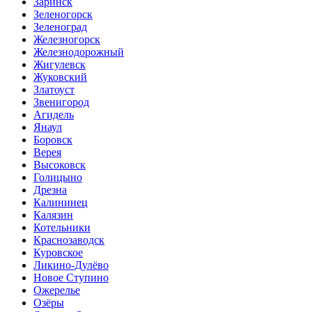
Заринск
Зеленогорск
Зеленоград
Железногорск
Железнодорожный
Жигулевск
Жуковский
Златоуст
Звенигород
Агидель
Янаул
Боровск
Верея
Высоковск
Голицыно
Дрезна
Калининец
Калязин
Котельники
Краснозаводск
Куровское
Ликино-Дулёво
Новое Ступино
Ожерелье
Озёры