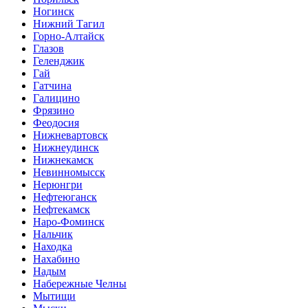
Ногинск
Нижний Тагил
Горно-Алтайск
Глазов
Геленджик
Гай
Гатчина
Галицино
Фрязино
Феодосия
Нижневартовск
Нижнеудинск
Нижнекамск
Невинномысск
Нерюнгри
Нефтеюганск
Нефтекамск
Наро-Фоминск
Нальчик
Находка
Нахабино
Надым
Набережные Челны
Мытищи