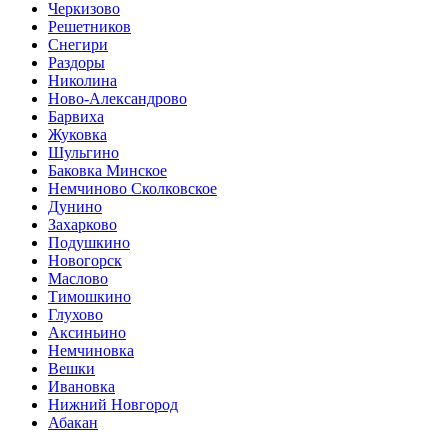
Черкизово
Решетников
Снегири
Раздоры
Николина
Ново-Александрово
Барвиха
Жуковка
Шульгино
Баковка Минское
Немчиново Сколковское
Дунино
Захарково
Подушкино
Новогорск
Маслово
Тимошкино
Глухово
Аксиньино
Немчиновка
Вешки
Ивановка
Нижний Новгород
Абакан