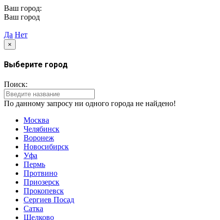
Ваш город:
Москва
Ваш город
Москва?
Да
Нет
×
Выберите город
Поиск:
По данному запросу ни одного города не найдено!
Москва
Челябинск
Воронеж
Новосибирск
Уфа
Пермь
Протвино
Приозерск
Прокопевск
Сергиев Посад
Сатка
Щелково