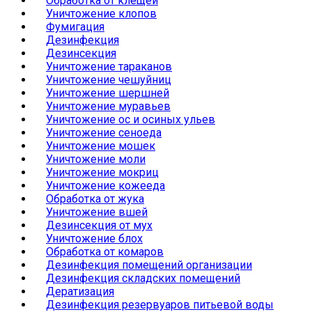
Обработка от клещей
Уничтожение клопов
Фумигация
Дезинфекция
Дезинсекция
Уничтожение тараканов
Уничтожение чешуйниц
Уничтожение шершней
Уничтожение муравьев
Уничтожение ос и осиных ульев
Уничтожение сеноеда
Уничтожение мошек
Уничтожение моли
Уничтожение мокриц
Уничтожение кожееда
Обработка от жука
Уничтожение вшей
Дезинсекция от мух
Уничтожение блох
Обработка от комаров
Дезинфекция помещений организации
Дезинфекция складских помещений
Дератизация
Дезинфекция резервуаров питьевой воды