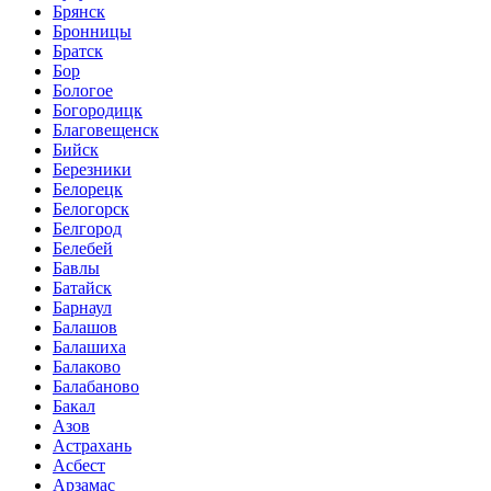
Брянск
Бронницы
Братск
Бор
Бологое
Богородицк
Благовещенск
Бийск
Березники
Белорецк
Белогорск
Белгород
Белебей
Бавлы
Батайск
Барнаул
Балашов
Балашиха
Балаково
Балабаново
Бакал
Азов
Астрахань
Асбест
Арзамас