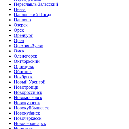
Переславль-Залесский
Пенза
Павловский Посад
Павлово
Озерск
Орск
Оренбург
Орел
Орехово-Зуево
Омск
Оленегорск
Октябрьский
Одинцово
Обнинск
Ноябрьск
Новый Уренгой
Новотроицк
Новороссийск
Новомосковск
Новокузнецк
Новокуйбышевск
Новокубанск
Новочеркасск
Новочебоксарск
Норильск