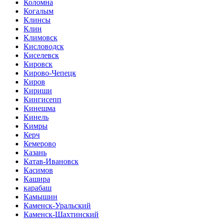
Коломна
Когалым
Клинсы
Клин
Климовск
Кисловодск
Киселевск
Кировск
Кирово-Чепецк
Киров
Кириши
Кингисепп
Кинешма
Кинель
Кимры
Керч
Кемерово
Казань
Катав-Ивановск
Касимов
Кашира
карабаш
Камышин
Каменск-Уральский
Каменск-Шахтинский