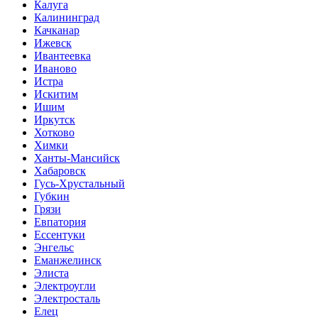
Калуга
Калининград
Качканар
Ижевск
Ивантеевка
Иваново
Истра
Искитим
Ишим
Иркутск
Хотково
Химки
Ханты-Мансийск
Хабаровск
Гусь-Хрустальный
Губкин
Грязи
Евпатория
Ессентуки
Энгельс
Еманжелинск
Элиста
Электроугли
Электросталь
Елец