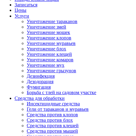
Записаться
Цены
Услуги
Уничтожение тараканов
Уничтожение змей
Уничтожение мошек
Уничтожение клопов
Уничтожение муравьев
Уничтожение блох
Уничтожение клещей
Уничтожение комаров
Уничтожение мух
Уничтожение грызунов
Дезинфекция
Дезодорация
Фумигация
Борьба с тлей на садовом участке
Средства для обработки
Инсектицидные средства
Гели от тараканов и муравьев
Средства против клопов
Средства против блох
Средства против клещей
Средства против мышей