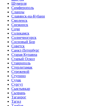
Шумерля
Симферополь
Сланцы
Славянск-на-Кубани
Смоленск
Снежинск
Сочи
Соликамск
Солнечногорск
Сосновый Бор
Советск
Санкт-Петербург
Старая Купавна
Старый Оскол
Ставрополь
Стерлитамак
Стрежевой
Ступино
Судак
Сургут
Сыктывкар
Сызрань
Таганрог
Тагил
Тамбов