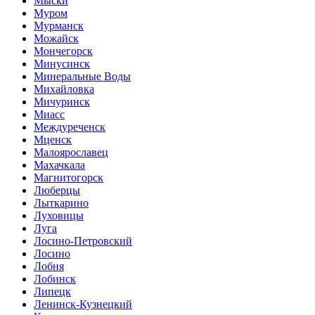
Мыски
Муром
Мурманск
Можайск
Мончегорск
Минусинск
Минеральные Воды
Михайловка
Мичуринск
Миасс
Междуреченск
Мценск
Малоярославец
Махачкала
Магнитогорск
Люберцы
Лыткарино
Луховицы
Луга
Лосино-Петровский
Лосино
Лобня
Лобинск
Липецк
Ленинск-Кузнецкий