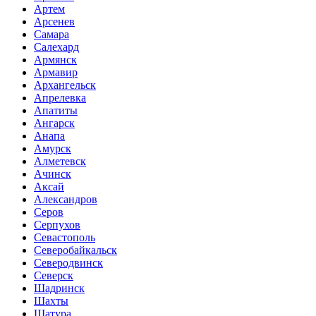
Артем
Арсенев
Самара
Салехард
Армянск
Армавир
Архангельск
Апрелевка
Апатиты
Ангарск
Анапа
Амурск
Алметевск
Ачинск
Аксай
Александров
Серов
Серпухов
Севастополь
Северобайкальск
Северодвинск
Северск
Шадринск
Шахты
Шатура