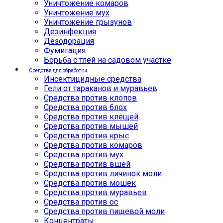
Уничтожение комаров
Уничтожение мух
Уничтожение грызунов
Дезинфекция
Дезодорация
Фумигация
Борьба с тлей на садовом участке
Средства для обработки
Инсектицидные средства
Гели от тараканов и муравьев
Средства против клопов
Средства против блох
Средства против клещей
Средства против мышей
Средства против крыс
Средства против комаров
Средства против мух
Средства против вшей
Средства против личинок моли
Средства против мошек
Средства против муравьев
Средства против ос
Средства против пищевой моли
Концентраты