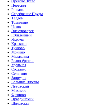
Орехово Зуево
Пересвет
Рошаль
Серебряные Пруды
Талдом
Томилино
Чехов
Электрогорск
Юбилейный
Яхрома
Красково
Тучково
Монино
Малаховка
Белоозёрский
Удельная
Софрино
Селятино
Запрудня
Большие Вязёмы
Львовский
Михнево
Фряново
Правдинский
Шаховская