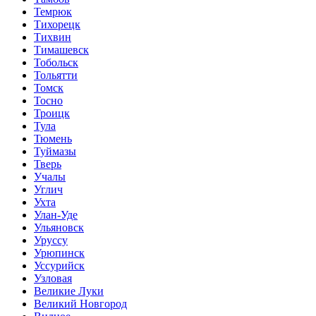
Темрюк
Тихорецк
Тихвин
Тимашевск
Тобольск
Тольятти
Томск
Тосно
Троицк
Тула
Тюмень
Туймазы
Тверь
Учалы
Углич
Ухта
Улан-Уде
Ульяновск
Уруссу
Урюпинск
Уссурийск
Узловая
Великие Луки
Великий Новгород