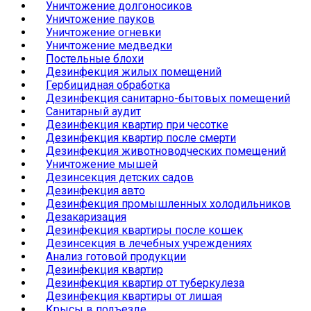
Уничтожение долгоносиков
Уничтожение пауков
Уничтожение огневки
Уничтожение медведки
Постельные блохи
Дезинфекция жилых помещений
Гербицидная обработка
Дезинфекция санитарно-бытовых помещений
Санитарный аудит
Дезинфекция квартир при чесотке
Дезинфекция квартир после смерти
Дезинфекция животноводческих помещений
Уничтожение мышей
Дезинсекция детских садов
Дезинфекция авто
Дезинфекция промышленных холодильников
Дезакаризация
Дезинфекция квартиры после кошек
Дезинсекция в лечебных учреждениях
Анализ готовой продукции
Дезинфекция квартир
Дезинфекция квартир от туберкулеза
Дезинфекция квартиры от лишая
Крысы в подъезде