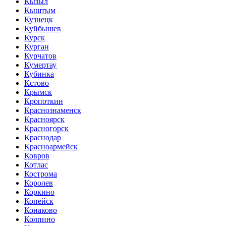
Кызыл
Кыштым
Кузнецк
Куйбышев
Курск
Курган
Курчатов
Кумертау
Кубинка
Кстово
Крымск
Кропоткин
Краснознаменск
Красноярск
Красногорск
Краснодар
Красноармейск
Ковров
Котлас
Кострома
Королев
Коркино
Копейск
Конаково
Колпино