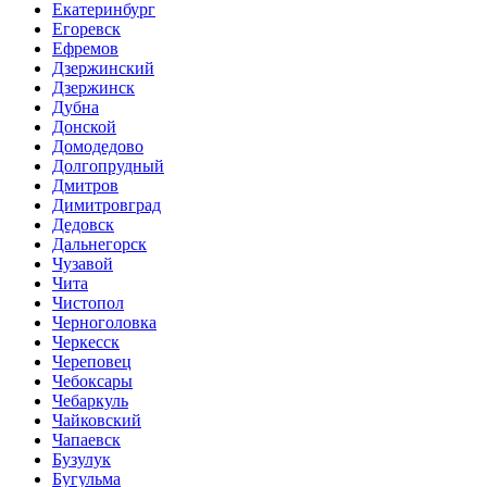
Екатеринбург
Егоревск
Ефремов
Дзержинский
Дзержинск
Дубна
Донской
Домодедово
Долгопрудный
Дмитров
Димитровград
Дедовск
Дальнегорск
Чузавой
Чита
Чистопол
Черноголовка
Черкесск
Череповец
Чебоксары
Чебаркуль
Чайковский
Чапаевск
Бузулук
Бугульма