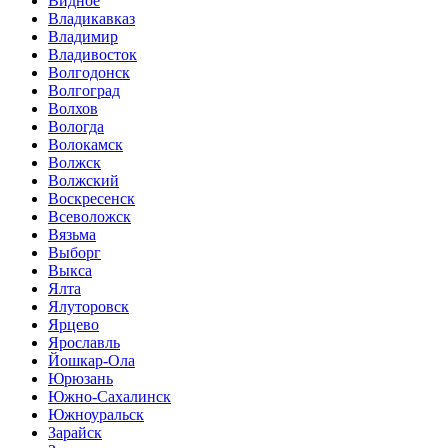
Видное
Владикавказ
Владимир
Владивосток
Волгодонск
Волгоград
Волхов
Вологда
Волокамск
Волжск
Волжский
Воскресенск
Всеволожск
Вязьма
Выборг
Выкса
Ялта
Ялуторовск
Ярцево
Ярославль
Йошкар-Ола
Юрюзань
Южно-Сахалинск
Южноуральск
Зарайск